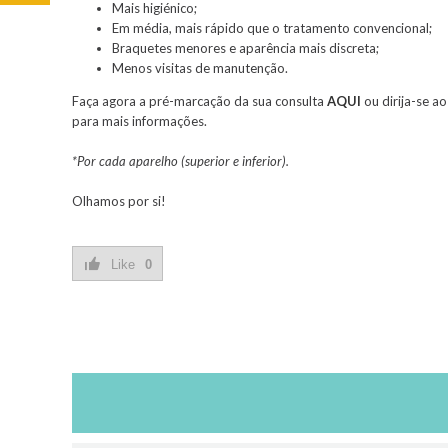
Mais higiénico;
Em média, mais rápido que o tratamento convencional;
Braquetes menores e aparência mais discreta;
Menos visitas de manutenção.
Faça agora a pré-marcação da sua consulta
AQUI
ou dirija-se a
para mais informações.
*Por cada aparelho (superior e inferior).
Olhamos por si!
Like
0