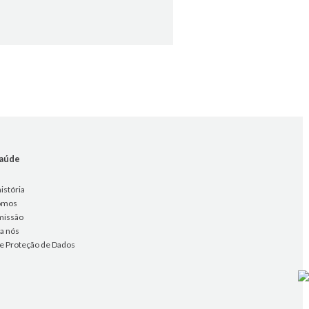
saúde
istória
omos
missão
 a nós
 de Proteção de Dados