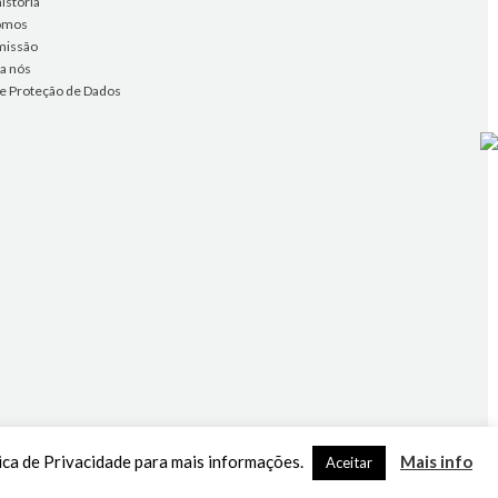
istória
omos
missão
 a nós
 de Proteção de Dados
tica de Privacidade para mais informações.
Mais info
Aceitar