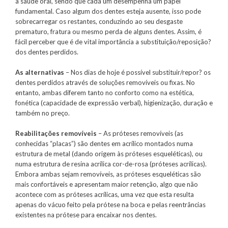
a saúde oral, sendo que cada um desempenha um papel
fundamental. Caso algum dos dentes esteja ausente, isso pode
sobrecarregar os restantes, conduzindo ao seu desgaste
prematuro, fratura ou mesmo perda de alguns dentes. Assim, é
fácil perceber que é de vital importância a substituição/reposição?
dos dentes perdidos.
As alternativas
– Nos dias de hoje é possível substituir/repor? os
dentes perdidos através de soluções removíveis ou fixas. No
entanto, ambas diferem tanto no conforto como na estética,
fonética (capacidade de expressão verbal), higienização, duração e
também no preço.
Reabilitações removíveis
– As próteses removíveis (as
conhecidas “placas”) são dentes em acrílico montados numa
estrutura de metal (dando origem às próteses esqueléticas), ou
numa estrutura de resina acrílica cor-de-rosa (próteses acrílicas).
Embora ambas sejam removíveis, as próteses esqueléticas são
mais confortáveis e apresentam maior retenção, algo que não
acontece com as próteses acrílicas, uma vez que esta resulta
apenas do vácuo feito pela prótese na boca e pelas reentrâncias
existentes na prótese para encaixar nos dentes.