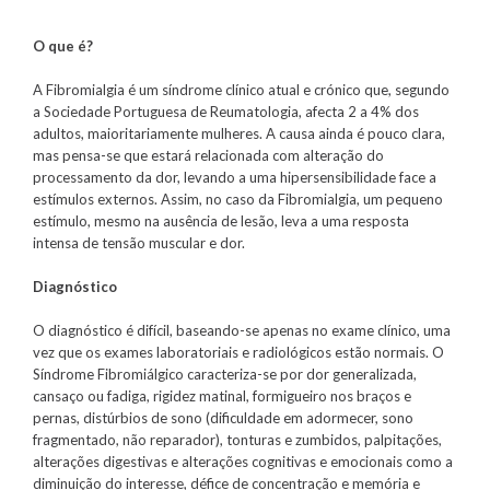
O que é?
A Fibromialgia é um síndrome clínico atual e crónico que, segundo
a Sociedade Portuguesa de Reumatologia, afecta 2 a 4% dos
adultos, maioritariamente mulheres. A causa ainda é pouco clara,
mas pensa-se que estará relacionada com alteração do
processamento da dor, levando a uma hipersensibilidade face a
estímulos externos. Assim, no caso da Fibromialgia, um pequeno
estímulo, mesmo na ausência de lesão, leva a uma resposta
intensa de tensão muscular e dor.
Diagnóstico
O diagnóstico é difícil, baseando-se apenas no exame clínico, uma
vez que os exames laboratoriais e radiológicos estão normais. O
Síndrome Fibromiálgico caracteriza-se por dor generalizada,
cansaço ou fadiga, rigidez matinal, formigueiro nos braços e
pernas, distúrbios de sono (dificuldade em adormecer, sono
fragmentado, não reparador), tonturas e zumbidos, palpitações,
alterações digestivas e alterações cognitivas e emocionais como a
diminuição do interesse, défice de concentração e memória e